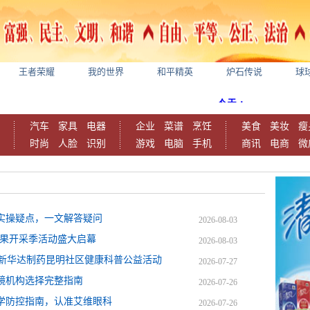
王者荣耀
我的世界
和平精英
炉石传说
球
汽车
家具
电器
企业
菜谱
烹饪
美食
美妆
瘦
时尚
人脸
识别
游戏
电脑
手机
商讯
电商
微
实操疑点，一文解答疑问
2026-08-03
参果开采季活动盛大启幕
2026-08-03
—新华达制药昆明社区健康科普公益活动
2026-07-27
配镜机构选择完整指南
2026-07-26
学防控指南，认准艾维眼科
2026-07-26