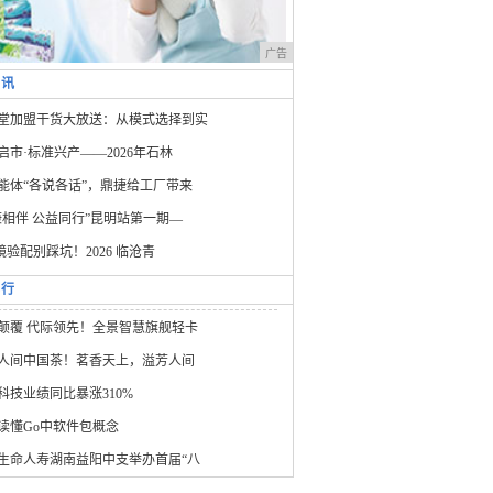
广告
资讯
堂加盟干货大放送：从模式选择到实
启市·标准兴产——2026年石林
能体“各说各话”，鼎捷给工厂带来
康相伴 公益同行”昆明站第一期—
 镜验配别踩坑！2026 临沧青
排行
颠覆 代际领先！全景智慧旗舰轻卡
人间中国茶！茗香天上，溢芳人间
科技业绩同比暴涨310%
读懂Go中软件包概念
生命人寿湖南益阳中支举办首届“八