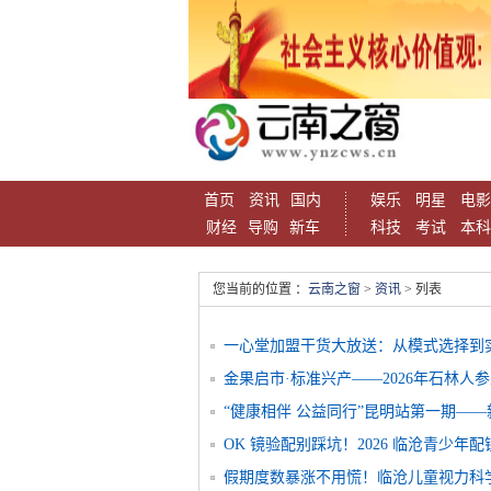
首页
资讯
国内
娱乐
明星
电影
财经
导购
新车
科技
考试
本科
您当前的位置 ：
云南之窗
>
资讯
> 列表
一心堂加盟干货大放送：从模式选择到
金果启市·标准兴产——2026年石林人
“健康相伴 公益同行”昆明站第一期—
OK 镜验配别踩坑！2026 临沧青少年
假期度数暴涨不用慌！临沧儿童视力科