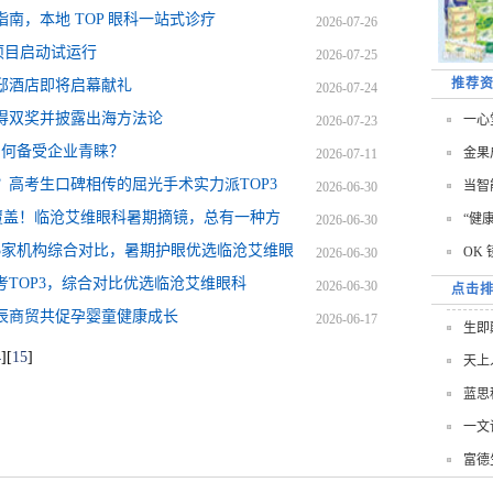
南，本地 TOP 眼科一站式诊疗
2026-07-26
项目启动试运行
2026-07-25
推荐
邸酒店即将启幕献礼
2026-07-24
得双奖并披露出海方法论
一心
2026-07-23
为何备受企业青睐？
金果
2026-07-11
？高考生口碑相传的屈光手术实力派TOP3
当智
2026-06-30
覆盖！临沧艾维眼科暑期摘镜，总有一种方
“健
2026-06-30
3家机构综合对比，暑期护眼优选临沧艾维眼
OK
2026-06-30
TOP3，综合对比优选临沧艾维眼科
2026-06-30
点击
辰商贸共促孕婴童健康成长
2026-06-17
生即
4
]
[
15
]
天上
蓝思
一文
富德