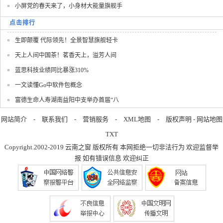
小屏党的春天来了，小身材大能量旗舰手
点击排行
生即颠覆 代际领先！全景智慧旗舰轻卡
天上人间中国茶！茗香天上，溢芳人间
蓝思科技业绩同比暴涨310%
一文读懂Go中软件包概念
富德生命人寿湖南益阳中支举办首届“八
网站简介
-
联系我们
-
营销服务
-
XML地图
-
版权声明
-
网站地图
TXT
Copyright.2002-2019
云南之窗
版权所有 本网拒绝一切非法行为 欢迎监督举
报 如有错误信息 欢迎纠正