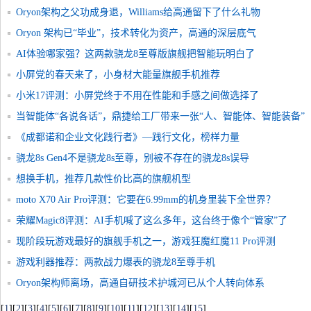
Oryon架构之父功成身退，Williams给高通留下了什么礼物
Oryon 架构已“毕业”，技术转化为资产，高通的深层底气
AI体验哪家强？这两款骁龙8至尊版旗舰把智能玩明白了
小屏党的春天来了，小身材大能量旗舰手机推荐
小米17评测：小屏党终于不用在性能和手感之间做选择了
当智能体“各说各话”，鼎捷给工厂带来一张“人、智能体、智能装备”
的“协同作战图”
《成都诺和企业文化践行者》—践行文化，榜样力量
骁龙8s Gen4不是骁龙8s至尊，别被不存在的骁龙8s误导
想换手机，推荐几款性价比高的旗舰机型
moto X70 Air Pro评测：它要在6.99mm的机身里装下全世界？
荣耀Magic8评测：AI手机喊了这么多年，这台终于像个“管家”了
现阶段玩游戏最好的旗舰手机之一，游戏狂魔红魔11 Pro评测
游戏利器推荐：两款战力爆表的骁龙8至尊手机
Oryon架构师离场，高通自研技术护城河已从个人转向体系
[
1
]
[
2
]
[
3
]
[
4
]
[
5
]
[
6
]
[
7
]
[
8
]
[
9
]
[
10
]
[
11
]
[
12
]
[
13
]
[
14
]
[
15
]