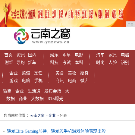
广告
首页
资讯
国内
娱乐
明星
电影
汽车
家具
电器
财经
导购
新车
科技
考试
本科
时尚
人脸
识别
企业
菜谱
烹饪
美食
美妆
瘦身
游戏
电脑
手机
商讯
电商
微店
微商
企业
生活通
发布会场
大
数据
商业
大数据
315爆光
您当前的位置 ：
云南之窗
>
企业
> 列表
骁龙Elite Gaming加持，骁龙芯手机游戏体验表现出彩