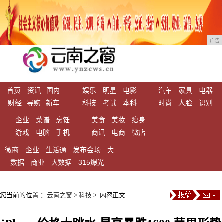
广告
首页
资讯
国内
娱乐
明星
电影
汽车
家具
电器
财经
导购
新车
科技
考试
本科
时尚
人脸
识别
企业
菜谱
烹饪
美食
美妆
瘦身
游戏
电脑
手机
商讯
电商
微店
微商
企业
生活通
发布会场
大
数据
商业
大数据
315爆光
您当前的位置 ：
云南之窗
>
科技
> 内容正文