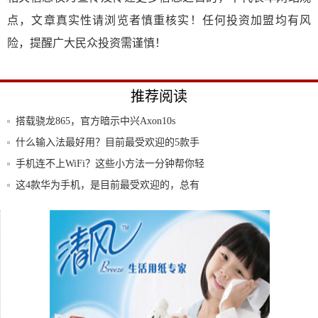
点，文章真实性请浏览者慎重核实！任何投资加盟均有风
险，提醒广大民众投资需谨慎！
推荐阅读
搭载骁龙865，官方暗示中兴Axon10s
什么输入法最好用？目前最受欢迎的5款手
机输入
手机连不上WiFi？这些小方法一分钟帮你轻
松
这4款华为手机，是目前最受欢迎的，总有
一款适
2018华为口碑最好的三款手机，颜值高性能
强
iPhone又降价了，最高降1200元！究竟