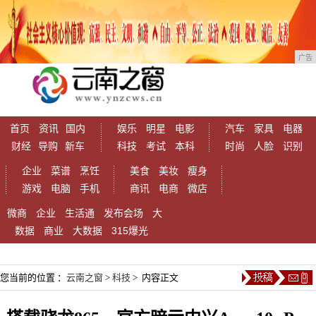
广告
首页
资讯
国内
娱乐
明星
电影
汽车
家具
电器
财经
导购
新车
科技
考试
本科
时尚
人脸
识别
企业
菜谱
烹饪
美食
美妆
瘦身
游戏
电脑
手机
商讯
电商
微店
微商
企业
生活通
发布会场
大
数据
商业
大数据
315爆光
您当前的位置 ：
云南之窗
>
科技
> 内容正文