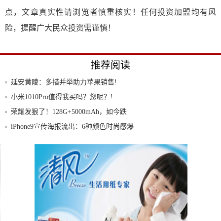
点，文章真实性请浏览者慎重核实！任何投资加盟均有风
险，提醒广大民众投资需谨慎！
推荐阅读
延安黄陵：多措并举助力苹果销售!
小米1010Pro值得我买吗？您呢？!
荣耀发狠了！128G+5000mAh，如今跌
iPhone9宣传海报流出：6种颜色时尚感爆
华为将在法国建厂生产5G设备!
有料｜苹果对高通设计的5G天线方案一票
否决，