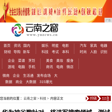
广告
首页
资讯
国内
娱乐
明星
电影
汽车
家具
电器
财经
导购
新车
科技
考试
本科
时尚
人脸
识别
企业
菜谱
烹饪
美食
美妆
瘦身
游戏
电脑
手机
商讯
电商
微店
微商
企业
生活通
发布会场
大
数据
商业
大数据
315爆光
您当前的位置 ：
云南之窗
>
科技
> 内容正文