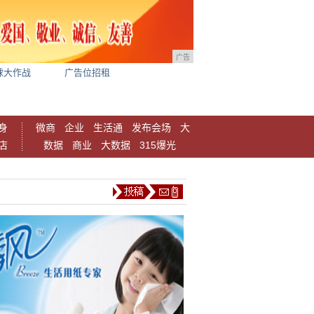
广告
球大作战
广告位招租
身
微商
企业
生活通
发布会场
大
店
数据
商业
大数据
315爆光