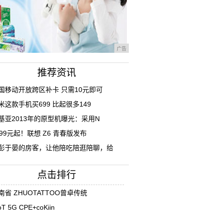
广告
推荐资讯
国移动开放跨区补卡 只需10元即可
米这款手机买699 比起很多149
基亚2013年的原型机曝光：采用N
199元起！联想 Z6 青春版发布
彭于晏的房客，让他陪吃陪逛陪聊，给
点击排行
南省 ZHUOTATTOO曾卓传统
oT 5G CPE+coKiin