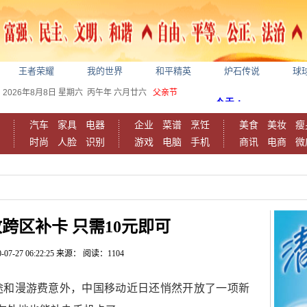
王者荣耀
我的世界
和平精英
炉石传说
球
2026年8月8日
星期六
丙午年 六月廿六
父亲节
汽车
家具
电器
企业
菜谱
烹饪
美食
美妆
瘦
时尚
人脸
识别
游戏
电脑
手机
商讯
电商
微
跨区补卡 只需10元即可
-07-27 06:22:25
来源：
阅读：1104
途和漫游费意外，中国移动近日还悄然开放了一项新