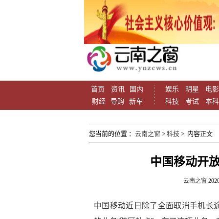
首页
资讯
国内
娱乐
明星
电影
财经
导购
新车
科技
考试
本科
您当前的位置 ：
云南之窗
>
科技
> 内容正文
中国移动开放
云南之窗
2020
中国移动近日除了全面取消手机长