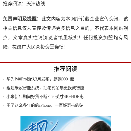
推荐阅读：
天津热线
免责声明及提醒：
此文内容为本网所转载企业宣传资讯，该
相关信息仅为宣传及传递更多信息之目的，不代表本网站观
点，文章真实性请浏览者慎重核实！任何投资加盟均有风
险，提醒广大民众投资需谨慎！
推荐阅读
华为P40Pro确认3月发布，麒麟990+超
组建米家智能系统，把老式吊扇更换成智能
风扇灯
小米新年期间好货不断？70英寸4K+HDR电
用了这么多年的的iPhone，一直好奇带的贴
因不满高通的设计，苹果或将自研天线，
iPho
武汉新冠状病毒疫情过后，有哪些商机和机