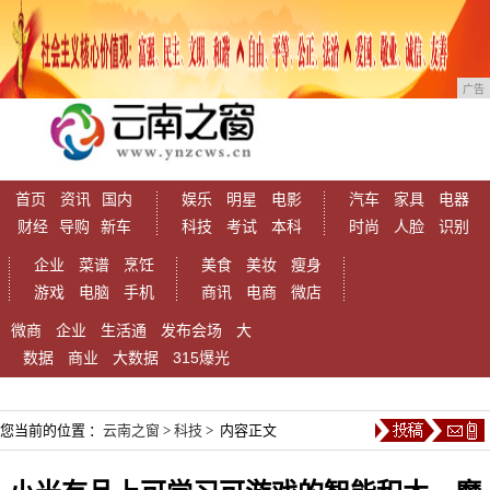
广告
首页
资讯
国内
娱乐
明星
电影
汽车
家具
电器
财经
导购
新车
科技
考试
本科
时尚
人脸
识别
企业
菜谱
烹饪
美食
美妆
瘦身
游戏
电脑
手机
商讯
电商
微店
微商
企业
生活通
发布会场
大
数据
商业
大数据
315爆光
您当前的位置 ：
云南之窗
>
科技
> 内容正文