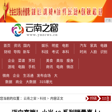
广告
首页
资讯
国内
娱乐
明星
电影
汽车
家具
电器
财经
导购
新车
科技
考试
本科
时尚
人脸
识别
企业
菜谱
烹饪
美食
美妆
瘦身
游戏
电脑
手机
商讯
电商
微店
微商
企业
生活通
发布会场
大
数据
商业
大数据
315爆光
您当前的位置 ：
云南之窗
>
科技
> 内容正文