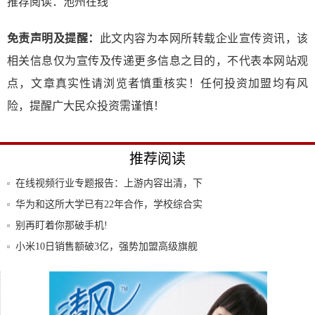
推荐阅读：
池州在线
免责声明及提醒：
此文内容为本网所转载企业宣传资讯，该
相关信息仅为宣传及传递更多信息之目的，不代表本网站观
点，文章真实性请浏览者慎重核实！任何投资加盟均有风
险，提醒广大民众投资需谨慎！
推荐阅读
在线视频行业专题报告：上游内容出清，下
游巨头
华为和这所大学已有22年合作，学校综合实
力强
别再盯着你那破手机!
小米10日销售额破3亿，强势加盟高级旗舰
手机
原来vivo手机点击这个按钮，还能变成扫描
仪
苹果最新动态，1月iPhone在华需求猛降，