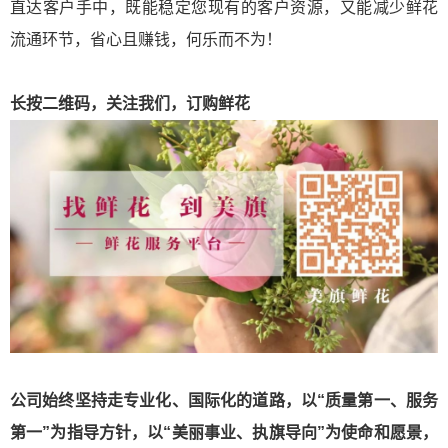
直达客户手中，既能稳定您现有的客户资源，又能减少鲜花
流通环节，省心且赚钱，何乐而不为！
长按二
维码，关注我们，订购鲜花
公司始终坚持
走
专业化
、
国际化
的道
路，
以“
质量第一、
服务
第一
”
为
指
导方针，
以“美
丽事业、
执
旗导向
”为
使命
和愿景
，