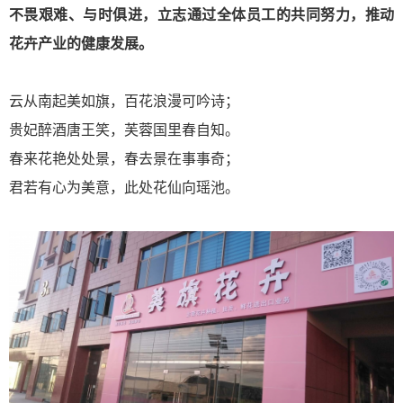
不畏
艰难、
与时俱进
，立志
通过全体员工的共同努力，推动
花卉产业的健康发展。
云从南起美如旗，百花浪漫可吟诗；
贵妃醉酒唐王笑，芙蓉国里春自知。
春来花艳处处景，春去景在事事奇；
君若有心为美意，此处花仙向瑶池。