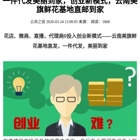
一件代发美丽到家，创业新模式，云南美
旗鲜花基地直邮到家
云南之窗
2020-03-24 13:00:05
来源：
阅读：1868
花店、
微
商、直播，
代理商0
投入创业新模式
——
云
南美旗
鲜
花
基
地
直
发，
一件代发，美丽到家