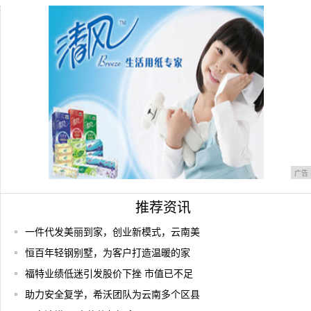
办？
苹果又在密谋新标准，安卓用户看完都笑了
GSMA: eSIM 白皮书
广告
推荐资讯
一件代发美丽到家，创业新模式，云南美
恒百年轻钢别墅，为客户打造温暖的家
福特业绩低迷引发股价下挫 市值已不足
助力安全复学，希沃团队为云南多个区县