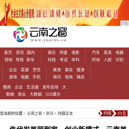
广告
首页
资讯
国内
娱乐
明星
电影
汽车
家具
电器
财经
导购
新车
科技
考试
本科
时尚
人脸
识别
企业
菜谱
烹饪
美食
美妆
瘦身
游戏
电脑
手机
商讯
电商
微店
微商
企业
生活通
发布会场
大
数据
商业
大数据
315爆光
您当前的位置 ：
云南之窗
>
资讯
> 内容正文