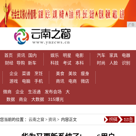
广告
首页
资讯
国内
娱乐
明星
电影
汽车
家具
电器
财经
导购
新车
科技
考试
本科
时尚
人脸
识别
企业
菜谱
烹饪
美食
美妆
瘦身
游戏
电脑
手机
商讯
电商
微店
微商
企业
生活通
发布会场
大
数据
商业
大数据
315爆光
您当前的位置 ：
云南之窗
>
资讯
> 内容正文