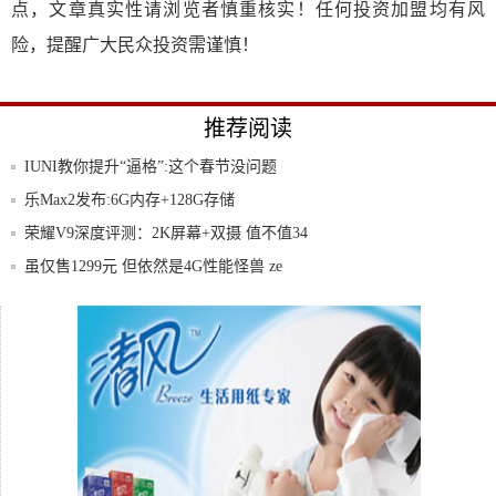
点，文章真实性请浏览者慎重核实！任何投资加盟均有风
险，提醒广大民众投资需谨慎！
推荐阅读
IUNI教你提升“逼格”:这个春节没问题
乐Max2发布:6G内存+128G存储
荣耀V9深度评测：2K屏幕+双摄 值不值34
虽仅售1299元 但依然是4G性能怪兽 ze
摩托罗拉邀请函下血本OPPOU3背部不着调
vivo Xplay6评测：转型拍照的首款旗