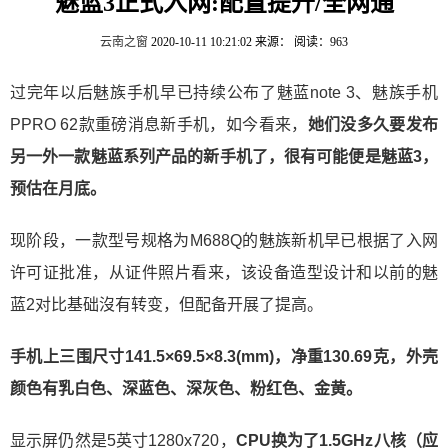
魅蓝3正式入网:配置提升/全网通
云南之窗
2020-10-11 10:21:02
来源：
阅读：963
过完年以后魅族手机早已持续公布了魅蓝note 3、魅族手机
PPRO 62款重磅消息新手机，如今看来，
她们没多久要发布
另一外一款魅蓝系列产品的新手机了，很有可能便是魅蓝3，
预估在月底。
现阶段，一款型号规格为M688Q的魅族新机早已根据了入网
许可证批准，从证件照片看来，该设备造型设计和以前的魅
蓝2对比基础沒有转变，但配备开展了提高。
手机上三围尺寸141.5×69.5×8.3(mm)，净重130.69克，外壳
颜色有乳白色、深蓝色、深灰色、粉红色、金黄。
显示屏仍然是5英寸1280x720，
CPU换为了1.5GHz八核（应