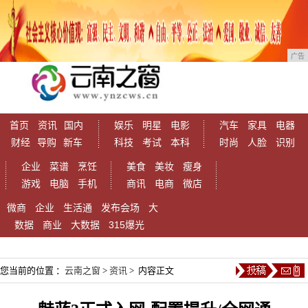
广告
首页
资讯
国内
娱乐
明星
电影
汽车
家具
电器
财经
导购
新车
科技
考试
本科
时尚
人脸
识别
企业
菜谱
烹饪
美食
美妆
瘦身
游戏
电脑
手机
商讯
电商
微店
微商
企业
生活通
发布会场
大
数据
商业
大数据
315爆光
您当前的位置 ：
云南之窗
>
资讯
> 内容正文