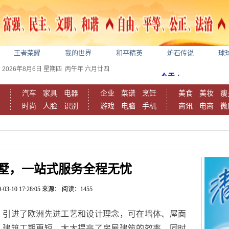
王者荣耀
我的世界
和平精英
炉石传说
球
2026年8月6日
星期四
丙午年 六月廿四
汽车
家具
电器
企业
菜谱
烹饪
美食
美妆
瘦
时尚
人脸
识别
游戏
电脑
手机
商讯
电商
微
墅，一站式服务全程无忧
-03-10 17:28:05
来源：
阅读：1455
，引进了欧洲先进工艺和设计理念，可在墙体、屋面
，建筑工期更短，大大提高了房屋建筑的效率，同时