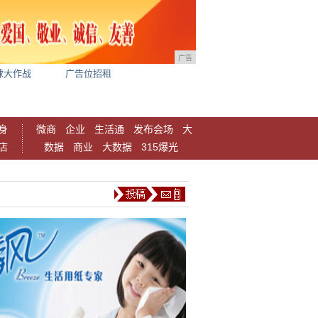
广告
球大作战
广告位招租
身
微商
企业
生活通
发布会场
大
店
数据
商业
大数据
315爆光