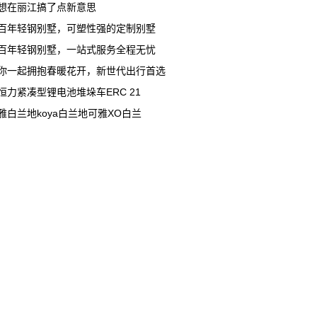
想在丽江搞了点新意思
百年轻钢别墅，可塑性强的定制别墅
百年轻钢别墅，一站式服务全程无忧
你一起拥抱春暖花开，新世代出行首选
恒力紧凑型锂电池堆垛车ERC 21
雅白兰地koya白兰地可雅XO白兰