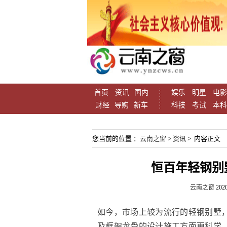
首页
资讯
国内
娱乐
明星
电影
财经
导购
新车
科技
考试
本科
您当前的位置 ：
云南之窗
>
资讯
> 内容正文
恒百年轻钢别
云南之窗
2020
如今，市场上较为流行的轻钢别墅
及框架龙骨的设计施工方面更科学