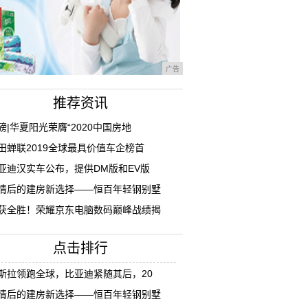
广告
推荐资讯
磅|华夏阳光荣膺“2020中国房地
田蝉联2019全球最具价值车企榜首
亚迪汉实车公布，提供DM版和EV版
情后的建房新选择——恒百年轻钢别墅
获全胜！荣耀京东电脑数码巅峰战绩揭
点击排行
斯拉领跑全球，比亚迪紧随其后，20
情后的建房新选择——恒百年轻钢别墅