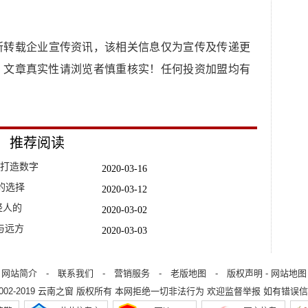
所转载企业宣传资讯，该相关信息仅为宣传及传递更
，文章真实性请浏览者慎重核实！任何投资加盟均有
推荐阅读
，打造数字
2020-03-16
的选择
2020-03-12
轻人的
2020-03-02
与远方
2020-03-03
2020-03-05
严重还要工
2020-03-16
网站简介
-
联系我们
-
营销服务
-
老版地图
-
版权声明
-
网站地图
2002-2019
云南之窗
版权所有 本网拒绝一切非法行为 欢迎监督举报 如有错误信