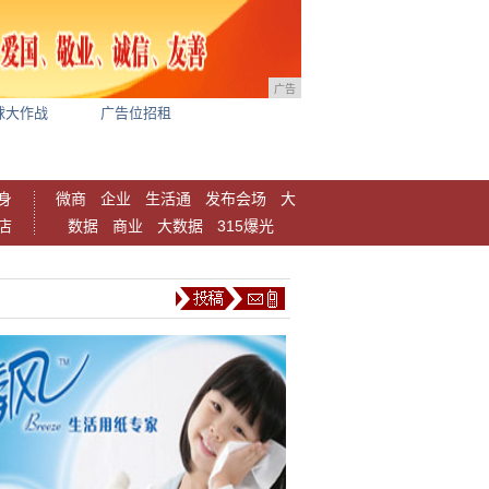
广告
球大作战
广告位招租
身
微商
企业
生活通
发布会场
大
店
数据
商业
大数据
315爆光