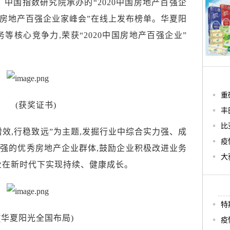
、中国指数研究院承办的“20
20
中国房地产百强企
房地产百强企业家峰会”在
线上发布榜单
。
华夏阳
务等核心竞争力,
荣
获
“2020中国房地产百强企业”
重
(获奖证书)
丰
比
效,行稳致远”为主题,发掘行业中综合实力强、成
疫
强的优秀房地产企业群体,鼓励企业积极改进业务
大
业在新时代下实现持续、健康成长。
特
(华夏阳光全国布局)
疫