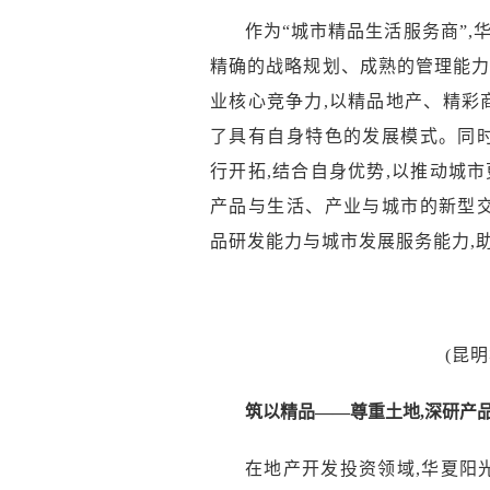
作为
“
城市精品生活服务商
”,
精确的战略规划、成熟的管理能力
业核心竞争力,
以精品
地产、
精彩
了
具有
自身
特色的发展模式
。同
行开拓,
结合自身优势
,以推动城
产品
与生活
、
产业与城市的新型交
品研发能力
与城市发展服务能力,
(昆
筑以精品——尊重土地,深研产
在地产开发投资
领域
,华夏阳