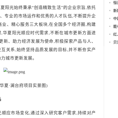
恒
华夏阳光
始终秉承“
创造精致生活
”的企业
宗旨
,依托
新
、专业的市场运作和优秀的人才队伍,不断提升企
中
商业、
精心服务
三大板块,
在全国多个经济圈,
构建
能
时,华夏阳光顺应时代需求,不断在城市更新方面进
红
市更新、助力经济发展为使命,
积极探索
产品
与人、
贝
互关系,
始终坚持品质发展的目标,并
不断夯实
产
助力城市更新发展。
明华夏·澜台府项目实景图)
品
光顺应市场变化,
通过深入研究客户需求,持续对产