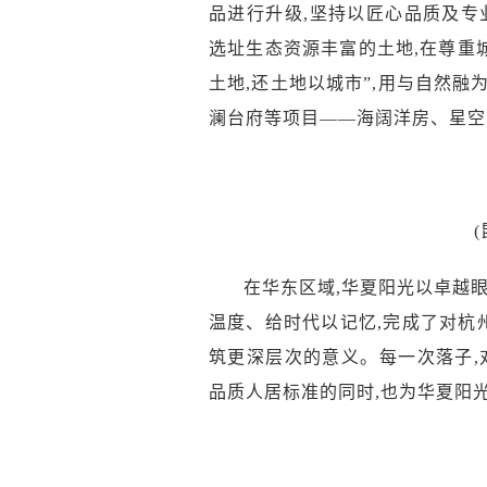
品进行升级
,坚持以匠心品质及专
选址生态资源丰富的土地,在
尊重
土地,还土地以城市”
,用与自然融
澜台府等项目——海阔洋房、星空
在华东区域,华夏阳光以卓越
温度、给时代以记忆,完成
了
对
杭
筑更深层次的意义
。每一次落子,
品质人居标准的同时,也为华夏阳