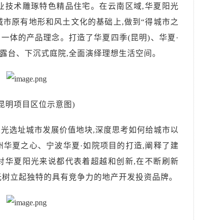
业技术雕琢特色精品住宅。在云南区域,华夏阳光
城市原有地形和风土文化
的基础上
,做到“得城市之
为一体的产品理念。打造了华夏四季(昆明)、华夏·
露台、下沉式庭院,全面演绎理想生活空间。
(昆明项目区位示意图)
眼光选址城市发展价值地块,深度
思考如何给城市以
州华夏之心、宁波华夏·如院项目的打造
,阐释了建
对华夏阳光来说
都
代表
着超越和
创新,在不断刷新
光
树立起独特的具有竞争力的
地产开发投资
品牌。