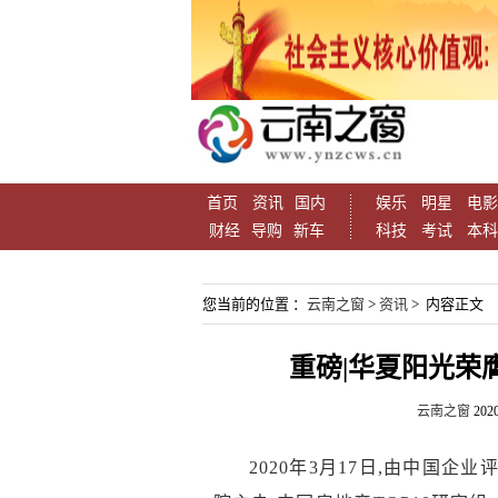
首页
资讯
国内
娱乐
明星
电影
财经
导购
新车
科技
考试
本科
您当前的位置 ：
云南之窗
>
资讯
> 内容正文
重磅|华夏阳光荣膺
云南之窗
2020
20
20
年3月1
7
日,由
中国企业