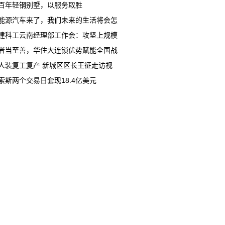
百年轻钢别墅，以服务取胜
能源汽车来了，我们未来的生活将会怎
建科工云南经理部工作会：攻坚上规模
者当至善，华住大连锁优势赋能全国战
人装复工复产 新城区区长王征走访视
索斯两个交易日套现18.4亿美元