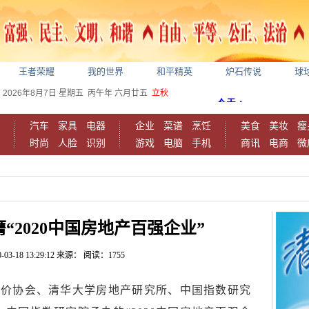
王者荣耀
我的世界
和平精英
炉石传说
球
2026年8月7日
星期五
丙午年 六月廿五
立秋
汽车
家具
电器
企业
菜谱
烹饪
美食
美妆
瘦
时尚
人脸
识别
游戏
电脑
手机
商讯
电商
微
“2020中国房地产百强企业”
-03-18 13:29:12
来源：
阅读：1755
评价协会
、清华大学房地产研究所、中国指数研究