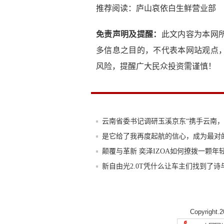
推荐阅读：
庐山哀依白生鲜营业部
免责声明及提醒：
此文内容为本网
多信息之目的，不代表本网站观点
风险，提醒广大民众投资需谨慎！
云南省委书记调研玉溪京东“携手云南
是它给了我再度起航的信心，成为最对
颠覆与革新 奕泽IZOA如何撩拨一颗年
新自由光2.0T凭什么让车主们找到了诗
恒百年轻钢别墅，以服务取胜
特斯拉豪赚百亿，女友发牢骚妊娠反应
Copyright.