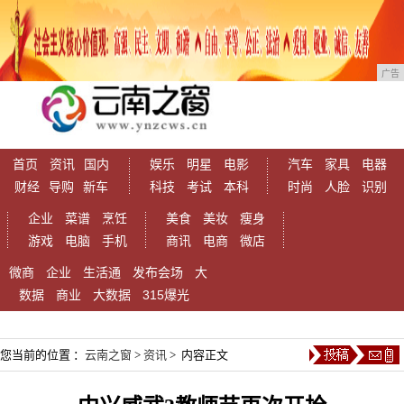
广告
首页
资讯
国内
娱乐
明星
电影
汽车
家具
电器
财经
导购
新车
科技
考试
本科
时尚
人脸
识别
企业
菜谱
烹饪
美食
美妆
瘦身
游戏
电脑
手机
商讯
电商
微店
微商
企业
生活通
发布会场
大
数据
商业
大数据
315爆光
您当前的位置 ：
云南之窗
>
资讯
> 内容正文