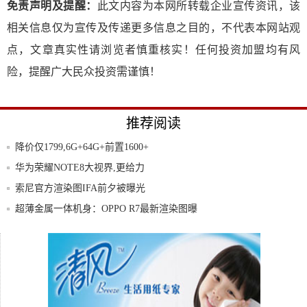
免责声明及提醒：
此文内容为本网所转载企业宣传资讯，该
相关信息仅为宣传及传递更多信息之目的，不代表本网站观
点，文章真实性请浏览者慎重核实！任何投资加盟均有风
险，提醒广大民众投资需谨慎！
推荐阅读
降价仅1799,6G+64G+前置1600+
华为荣耀NOTE8大视界,更给力
索尼官方渲染图IFA前夕被曝光
超薄金属一体机身：OPPO R7最新渲染图曝
联想S90上市即遭吐槽过度模仿或致品牌丧
失
手机实际容量调查:小米3最多联想K900最少