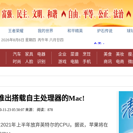
王者荣耀
我的世界
和平精英
炉石传说
球
2026年8月6日
星期四
丙午年 六月廿四
汽车
家具
电器
企业
菜谱
烹饪
美食
美妆
瘦
时尚
人脸
识别
游戏
电脑
手机
商讯
电商
微
出搭载自主处理器的Mac!
0-11-23 05:50:07
来源：
阅读：878
2021年上半年放弃英特尔的CPU。据说，苹果将在