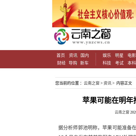
首页
资讯
国内
娱乐
明星
电影
财经
导购
新车
科技
考试
本科
您当前的位置 ：
云南之窗
>
资讯
> 内容正文
苹果可能在明年推
云南之窗
202
据分析师郭池明称，苹果可能准备在