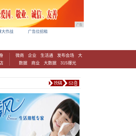
广告
球大作战
广告位招租
身
微商
企业
生活通
发布会场
大
店
数据
商业
大数据
315爆光