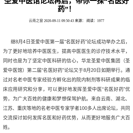
圣爱中医馆论坛再启，带你一探“名医好
药”！
云南之窗
2020-09-11 09:50:43
来源：
阅读：1977
继
8
月
4
日圣爱中医第一届“名医好药”论坛成功举办之后，
为了更好地培养中医医生，提高中医医生的诊疗技术水平，
同时也是为了坚定中医科研的信心，华龙圣爱中医集团（圣
爱中医馆）第二届“名医好药”论坛又于
8
月
20
日如期举行
。通
过对名老中医专家经验方孵化出的院内制剂等科研成果的临
床应用研究和分享，可以
更好地发挥圣爱中医
“名医好药”优
势，为广大百姓的健康和梦想保驾护航。来自
云南、湖北、
江苏、重庆等地的名老中医专家学者
100
多人出席论坛，共同
交流探讨如何发挥名医和好药优势
，从而更好地服务广大百
姓。