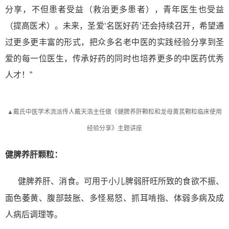
分享，不但患者受益（救治更多患者），青年医生也
受益
（提高医术）。未来，圣爱
‘名医好药’还会持续召开，希望通
过更多更丰富的形式，
把众多名老中医的实践经验分享到圣
爱的每一位医生，传承好药的同时也培养更多的中医药优秀
人才！
”
▲戴氏中医学术流派传人戴天浩主任做《健脾养肝颗粒和龙母黄芪颗粒临床使用
经验分享》主题讲座
健脾养肝颗粒：
健脾养肝、消食。可用于小儿脾弱肝旺所致的食欲不振、
面色萎黄、腹部鼓胀、多怪易怒、抓耳啃指、体弱多病及成
人病后调理等。