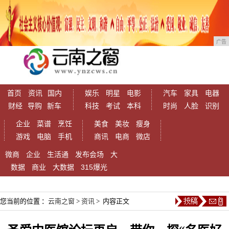
广告
首页
资讯
国内
娱乐
明星
电影
汽车
家具
电器
财经
导购
新车
科技
考试
本科
时尚
人脸
识别
企业
菜谱
烹饪
美食
美妆
瘦身
游戏
电脑
手机
商讯
电商
微店
微商
企业
生活通
发布会场
大
数据
商业
大数据
315爆光
您当前的位置 ：
云南之窗
>
资讯
> 内容正文