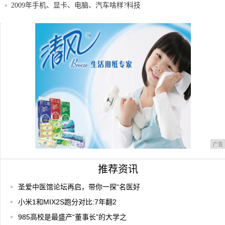
2009年手机、显卡、电脑、汽车啥样?科技
圈
全球最好的三摄手机！华为P30正式发布：
60
985高校是最盛产“董事长”的大学之一!
广告
推荐资讯
圣爱中医馆论坛再启，带你一探“名医好
小米1和MIX2S跑分对比:7年翻2
985高校是最盛产“董事长”的大学之