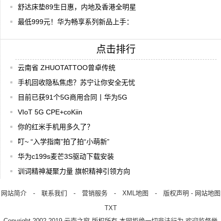
舒达床垫89生日惠，内地及香港全明星
最低999元！华为畅享系列新品上手：
点击排行
云南省 ZHUOTATTOO曾卓传统
手机回收隐私焦虑？苏宁让你安全无忧
目前已获91个5G商用合同丨华为5G
VIoT 5G CPE+coKiin
你的红米手机用多久了？
叮~ “入学指南”拍了拍“小萌新”
华为c199s麦芒3S驱动下载安装
训词精神凝聚力量 旗帜精神引领方向
网站简介
-
联系我们
-
营销服务
-
XML地图
-
版权声明
-
网站地图
TXT
Copyright.2002-2019
云南之窗
版权所有 本网拒绝一切非法行为 欢迎监督举