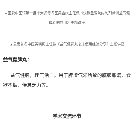
▲圣爱中医馆第一批十大脾胃名医吴吉庆主任做《浅谈圣爱院内制剂兼谈益气健
脾丸的应用》主题讲座
▲云南省名中医黄晓梅主任做《益气健脾丸临床使用经验分享》主题讲座
益气健脾丸：
益气健脾，理气活血。用于脾虚气滞所致的脘腹胀满、食
欲不振，倦怠乏力等。
学术交流环节