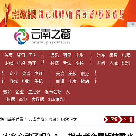
广告
首页
资讯
国内
娱乐
明星
电影
汽车
家具
电器
财经
导购
新车
科技
考试
本科
时尚
人脸
识别
企业
菜谱
烹饪
美食
美妆
瘦身
游戏
电脑
手机
商讯
电商
微店
微商
企业
生活通
发布会场
大
数据
商业
大数据
315爆光
您当前的位置 ：
云南之窗
>
资讯
> 内容正文