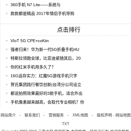
360手机 N7 Lite——系统与
款款都是精品 2017年情侣手机导购
点击排行
VIoT 5G CPE+coKiin
强者归来！华为新一代5G折叠手机HU
特斯拉领跑全球，比亚迪紧随其后，20
你的红米手机用多久了？
16G运存实力：红魔5G游戏手机只字
贺氏集团践行餐饮创新|台湾分公司设立
都说拍照效果最好的3款手机，适合外出
手机像素越来越高，会取代专业相机？你
网站简介
-
联系我们
-
营销服务
-
XML地图
-
版权声明
-
网站地图
TXT