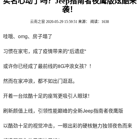
实名心动了吗？Jeep指南者夜鹰版炫酷来
袭！
云南之窗
2020-05-29 15:59:51
来源：
阅读：1638
哇哦、omg、房子塌了
习惯在家宅，成了疫情带来的"后遗症"
或许你已经成了最前线的8G冲浪女孩？！
然而在家冲浪，都不如出门逛逛。
开着一台炫酷十足的座驾更吸引人眼球！
刷新颜值上线，引领性能巅峰的全新Jeep指南者夜鹰版
以酷劲十足的视觉冲击，一眼出彩的硬核魅力独领夜色而来