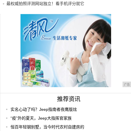
片
最权威拍照评测网站独立！看手机评分就它
让我把"芯"掏给你广汽菲克Jeep解剖车品质
京瓷推出三防手机DuraForce PRO
广告
推荐资讯
实名心动了吗？Jeep指南者夜鹰版炫
“疫”外的夏天，Jeep大指挥官家族
恒百年轻钢别墅，当今时代农村自建房的