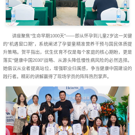
讲座聚焦“生命早期1000天”——即从怀孕到儿童2岁这一关键
的“机遇窗口期”，系统阐述了孕婴童精准营养干预与国民体质提
升策略。贺平指出，优生优育不仅是每个家庭的核心期盼，更是
落实“健康中国2030”战略、从源头降低慢性病风险的必然选择。
她倡议从业者提高站位，增强职业归属感，争当健康中国建设的
践行者。精彩的讲解赢得了现场学员的阵阵热烈掌声。