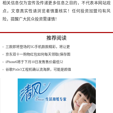
相关信息仅为宣传及传递更多信息之目的，不代表本网站观
点，文章真实性请浏览者慎重核实！任何投资加盟均有风
险，提醒广大民众投资需谨慎！
推荐阅读
三款即将登场的5G手机款款精彩，将让更
多人开
京东双十一购物红包如何每天领取(保存图
片到本
iPhone6将于下月10日发售售价最低52
谷歌Pixle3工程机确认流海屏，可能是颜值
淘宝价格低价苹果手机的背后，隐藏着你不
知道的
好奇？同样性价比超高，小米与红米究竟有
多大区