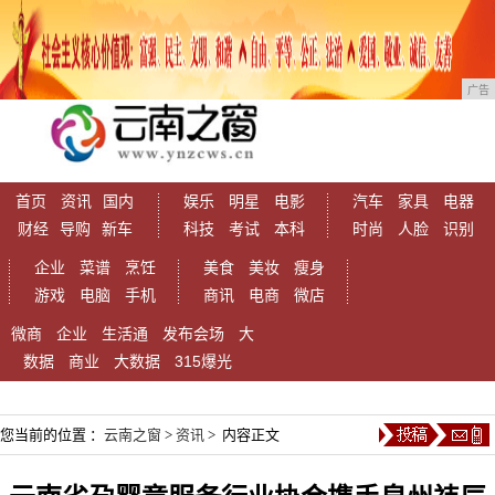
广告
首页
资讯
国内
娱乐
明星
电影
汽车
家具
电器
财经
导购
新车
科技
考试
本科
时尚
人脸
识别
企业
菜谱
烹饪
美食
美妆
瘦身
游戏
电脑
手机
商讯
电商
微店
微商
企业
生活通
发布会场
大
数据
商业
大数据
315爆光
您当前的位置 ：
云南之窗
>
资讯
> 内容正文