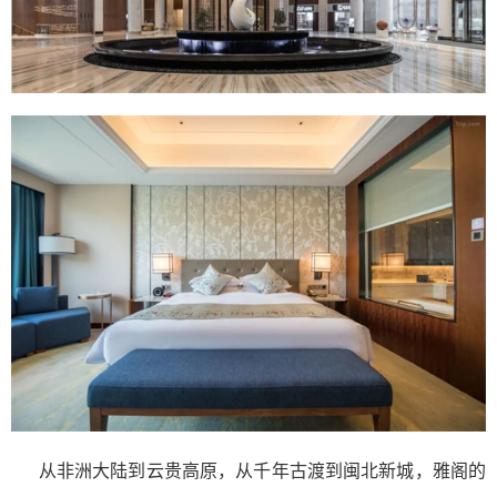
从非洲大陆到云贵高原，从千年古渡到闽北新城，雅阁的