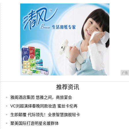
助
福州首位5G手机客户诞生！不用换卡不用
换号，
2019，苹果的未来去向何方？
广告
推荐资讯
雅阁酒店集团 悠雅之间，商旅宴会
VC刘超演绎春晚同款妆造 蜜丝卡伦再
生即颠覆 代际领先！全景智慧旗舰轻卡
聚美国际打造明星名媛群体