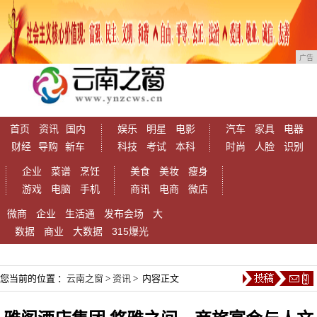
广告
首页
资讯
国内
娱乐
明星
电影
汽车
家具
电器
财经
导购
新车
科技
考试
本科
时尚
人脸
识别
企业
菜谱
烹饪
美食
美妆
瘦身
游戏
电脑
手机
商讯
电商
微店
微商
企业
生活通
发布会场
大
数据
商业
大数据
315爆光
您当前的位置 ：
云南之窗
>
资讯
> 内容正文