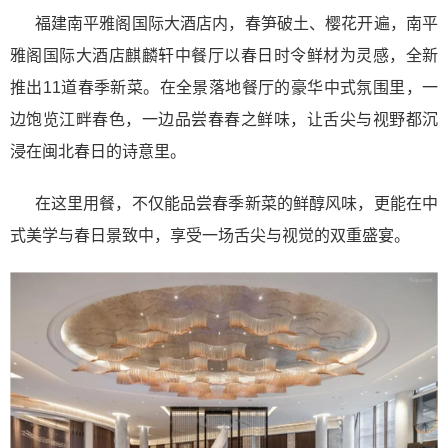
福建南平雅阁国际大酒店内，春笋破土、樱花开遍，南平
雅阁国际大酒店麒麟轩中餐厅以春日时令鲜材为灵感，全新
推出11道春季新菜。在全景落地餐厅的豪华中式氛围里，一
边饱览江畔春色，一边品尝春春之鲜味，让舌尖与视野都沉
浸在闽北春日的诗意里。
在这里用餐，不仅能品尝春季新菜的鲜醇风味，更能在中
式美学与春日景致中，享受一场舌尖与视觉的双重盛宴。