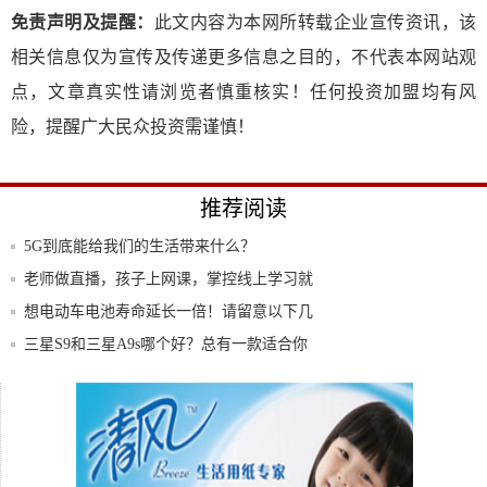
免责声明及提醒：
此文内容为本网所转载企业宣传资讯，该
相关信息仅为宣传及传递更多信息之目的，不代表本网站观
点，文章真实性请浏览者慎重核实！任何投资加盟均有风
险，提醒广大民众投资需谨慎！
推荐阅读
5G到底能给我们的生活带来什么？
老师做直播，孩子上网课，掌控线上学习就
靠这个
想电动车电池寿命延长一倍！请留意以下几
点
三星S9和三星A9s哪个好？总有一款适合你
陪伴果粉18年的iTunes终于要说再见了！
苹果个人开发者账号，您身边的超级签名