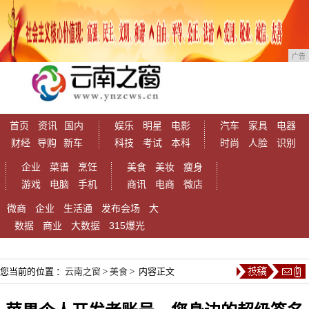
广告
首页
资讯
国内
娱乐
明星
电影
汽车
家具
电器
财经
导购
新车
科技
考试
本科
时尚
人脸
识别
企业
菜谱
烹饪
美食
美妆
瘦身
游戏
电脑
手机
商讯
电商
微店
微商
企业
生活通
发布会场
大
数据
商业
大数据
315爆光
您当前的位置 ：
云南之窗
>
美食
> 内容正文