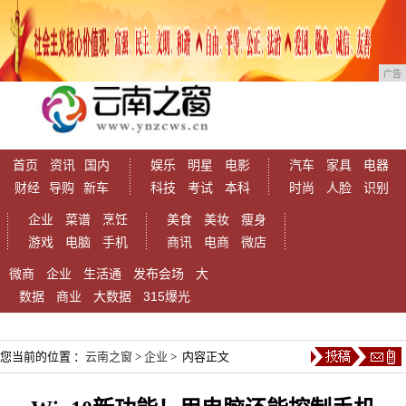
广告
首页
资讯
国内
娱乐
明星
电影
汽车
家具
电器
财经
导购
新车
科技
考试
本科
时尚
人脸
识别
企业
菜谱
烹饪
美食
美妆
瘦身
游戏
电脑
手机
商讯
电商
微店
微商
企业
生活通
发布会场
大
数据
商业
大数据
315爆光
您当前的位置 ：
云南之窗
>
企业
> 内容正文