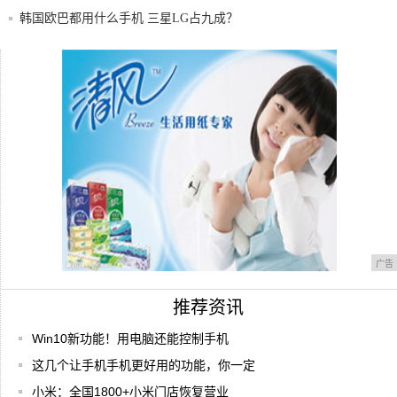
韩国欧巴都用什么手机 三星LG占九成？
苏宁天猫达成5G战略合作，手机市场将迎
来新时
360杀毒软件免费用，就靠这招，让360数钱
广告
推荐资讯
Win10新功能！用电脑还能控制手机
这几个让手机手机更好用的功能，你一定
小米：全国1800+小米门店恢复营业