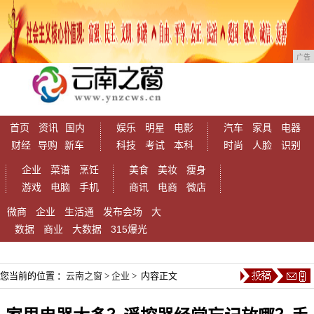
广告
首页
资讯
国内
娱乐
明星
电影
汽车
家具
电器
财经
导购
新车
科技
考试
本科
时尚
人脸
识别
企业
菜谱
烹饪
美食
美妆
瘦身
游戏
电脑
手机
商讯
电商
微店
微商
企业
生活通
发布会场
大
数据
商业
大数据
315爆光
您当前的位置 ：
云南之窗
>
企业
> 内容正文