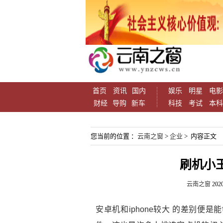
首页
资讯
国内
娱乐
明星
电影
财经
导购
新车
科技
考试
本科
您当前的位置 ：
云南之窗
>
企业
> 内容正文
刷机小王
云南之窗
2020
安卓机和iphone较大 的差别便