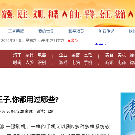
王者荣耀
我的世界
和平精英
炉石传说
球
2026年8月8日
星期六
丙午年 六月廿六
父亲节
汽车
家具
电器
企业
菜谱
烹饪
美食
美妆
瘦
时尚
人脸
识别
游戏
电脑
手机
商讯
电商
微
子,你都用过哪些?
-08-26 04:42:28
来源：
阅读：1294
是能够 一键刷机，一样的手机可以刷N多种多样系统软