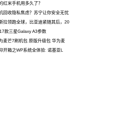
的红米手机用多久了？
机回收隐私焦虑？苏宁让你安全无忧
斯拉领跑全球，比亚迪紧随其后，20
017款三星Galaxy A3参数
为麦芒7刷机包 原版升级包 华为麦
仰开箱之WP系统全体验: 诺基亚L