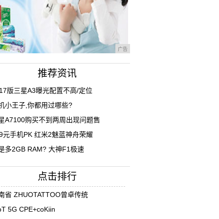
广告
推荐资讯
017版三星A3曝光配置不高/定位
机小王子,你都用过哪些?
星A7100购买不到两周出现问题售
99元手机PK 红米2魅蓝神舟荣耀
是多2GB RAM? 大神F1极速
点击排行
南省 ZHUOTATTOO曾卓传统
oT 5G CPE+coKiin