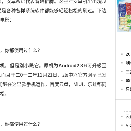
心，安卓系统代表着瞎折腾。这些年安卓机里出現过
便是各种各样系统软件都能够轻轻松松的刷过。下边
电影：
2
刷
手机，但是别小瞧它。原机为
Android2.3.6
可升級至
三
 4.1,而且于二0一二年11月21日，zte中兴官方网早已发
6
WP都能够在这里款手机运作，百度云盘，MIUI，乐蛙都同
只
松松。
云
VI