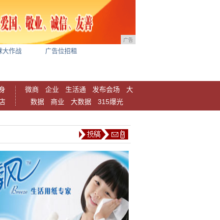
广告
球大作战
广告位招租
身
微商
企业
生活通
发布会场
大
店
数据
商业
大数据
315爆光