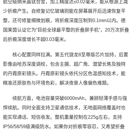
航空级纳米晶钛合金，加工精度达±0.02毫米，能从根源上减
少折痕产生。自修复记忆玻璃则能在屏幕展开后迅速恢复平
整，还可修复细微划痕，将折痕深度压制到0.1mm以内。德
国莱茵认证它为“目前全球最平整的折叠屏手机”，20万次折叠
后折痕深度增长不超0.03毫米。
核心配置同样拉满。第五代骁龙8至尊版芯片加持，后置
影像由哈苏深度调校，包含主摄、超广角、潜望长焦及独特
的丹霞原彩镜头。丹霞原彩镜头依托分区色温感知技术，能
精准还原肤色与环境色彩，解决夜景人像偏色难题。
续航方面，电池容量突破6000mAh，兼顾轻薄手感与强
悍续航。同时全面支持卫星通信技术，无地面网络覆盖时也
能实现通话、短信收发。整机重量控制在225g左右，支持
IP56/58/59级满级防水。如果你对折痕零容忍，又希望折叠