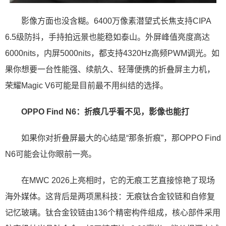
影像方面也没含糊。6400万像素潜望式长焦支持CIPA
6.5级防抖，手持拍远景也能稳如泰山。外屏峰值亮度高达
6000nits，内屏5000nits，都支持4320Hz高频PWM调光。如
果你想要一台性能强、续航久、轻薄便携的折叠屏主力机，
荣耀Magic V6可能是目前最不用纠结的选择。
OPPO Find N6：折痕几乎看不见，影像也能打
如果你对折叠屏最大的心结是“那条折痕”，那OPPO Find
N6可能会让你眼前一亮。
在MWC 2026上亮相时，它的无痕工艺直接惊艳了现场
海外媒体。这背后是两项黑科技：无痕钛合金铰链和自修复
记忆玻璃。钛合金铰链由136个精密构件组成，核心部件采用