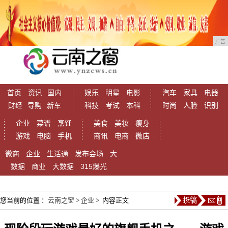
广告
首页
资讯
国内
娱乐
明星
电影
汽车
家具
电器
财经
导购
新车
科技
考试
本科
时尚
人脸
识别
企业
菜谱
烹饪
美食
美妆
瘦身
游戏
电脑
手机
商讯
电商
微店
微商
企业
生活通
发布会场
大
数据
商业
大数据
315爆光
您当前的位置 ：
云南之窗
>
企业
> 内容正文