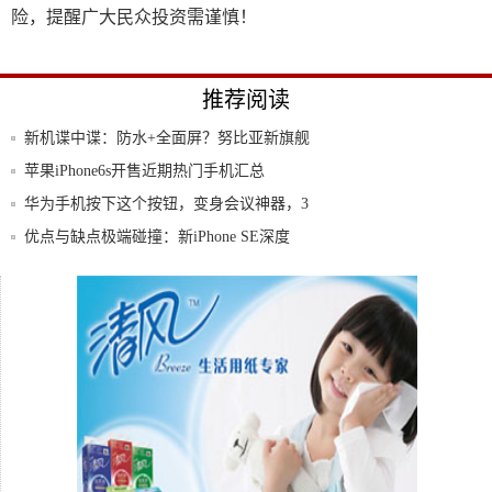
险，提醒广大民众投资需谨慎！
推荐阅读
新机谍中谍：防水+全面屏？努比亚新旗舰
亮点多
苹果iPhone6s开售近期热门手机汇总
华为手机按下这个按钮，变身会议神器，3
小时会
优点与缺点极端碰撞：新iPhone SE深度
明天起，苹果手机一卡通开卡费全免费
108000000像素超高清镜头，手机的摄像