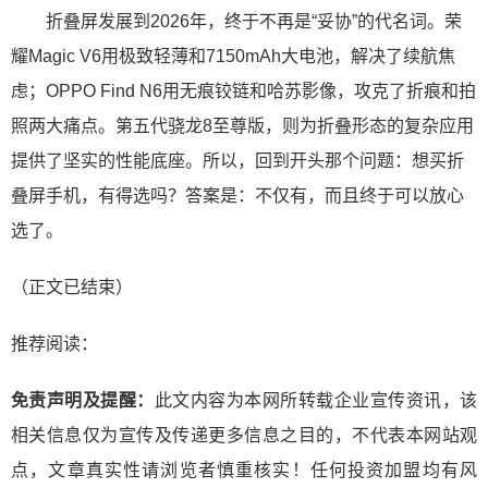
折叠屏发展到2026年，终于不再是“妥协”的代名词。荣
耀Magic V6用极致轻薄和7150mAh大电池，解决了续航焦
虑；OPPO Find N6用无痕铰链和哈苏影像，攻克了折痕和拍
照两大痛点。第五代骁龙8至尊版，则为折叠形态的复杂应用
提供了坚实的性能底座。所以，回到开头那个问题：想买折
叠屏手机，有得选吗？答案是：不仅有，而且终于可以放心
选了。
（正文已结束）
推荐阅读：
免责声明及提醒：
此文内容为本网所转载企业宣传资讯，该
相关信息仅为宣传及传递更多信息之目的，不代表本网站观
点，文章真实性请浏览者慎重核实！任何投资加盟均有风