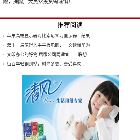
险，提醒广大民众投资需谨慎！
推荐阅读
苹果高端显示器对比索尼30万显示器：结果
翻车
双十一最值得入手平板电脑：一文读懂华为
平板M
文印办公的好物 居家公司两适宜——联想
领像M
恒百年轻钢别墅，时尚多变、更受喜欢
小米高管抨击华为低配高价：“按你的逻
辑，Ma
目前最适合学生党平板电脑，安卓平板和
iPad