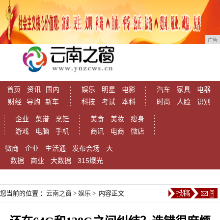
广告
首页
资讯
国内
娱乐
明星
电影
汽车
家具
电器
财经
导购
新车
科技
考试
本科
时尚
人脸
识别
企业
菜谱
烹饪
美食
美妆
瘦身
游戏
电脑
手机
商讯
电商
微店
微商
企业
生活通
发布会场
大
数据
商业
大数据
315爆光
您当前的位置 ：
云南之窗
>
娱乐
> 内容正文