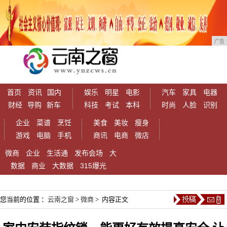
广告
首页
资讯
国内
娱乐
明星
电影
汽车
家具
电器
财经
导购
新车
科技
考试
本科
时尚
人脸
识别
企业
菜谱
烹饪
美食
美妆
瘦身
游戏
电脑
手机
商讯
电商
微店
微商
企业
生活通
发布会场
大
数据
商业
大数据
315爆光
您当前的位置 ：
云南之窗
>
微商
> 内容正文