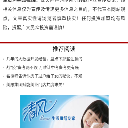
免责声明及提醒：
此文内容为本网所转载企业宣传资讯，该
相关信息仅为宣传及传递更多信息之目的，不代表本网站观
点，文章真实性请浏览者慎重核实！任何投资加盟均有风
险，提醒广大民众投资需谨慎！
推荐阅读
几年的大数据开发经验，盘点下那些注意的
细节，
战“疫”备考两不误 万唯让中考备考更有底
名律师告诉你房子过户给子女的秘诀，不知
道就亏
美愿集团赋能美业门店共度难关！
Android性能优化--启动优化
长安凯程F70对比长城炮 谁是大皮卡一哥