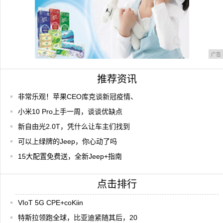
广告
推荐资讯
非常乐观！苹果CEO库克谈新冠疫情、
小米10 Pro上手一周，谈谈优缺点
新自由光2.0T，凭什么让车主们找到
可以上绿牌的Jeep，你心动了吗
15大配置免费送，全新Jeep+指南
点击排行
VIoT 5G CPE+coKiin
特斯拉领跑全球，比亚迪紧随其后，20