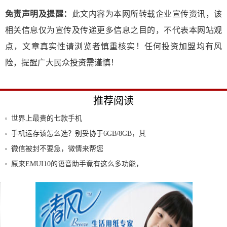
免责声明及提醒：
此文内容为本网所转载企业宣传资讯，该
相关信息仅为宣传及传递更多信息之目的，不代表本网站观
点，文章真实性请浏览者慎重核实！任何投资加盟均有风
险，提醒广大民众投资需谨慎！
推荐阅读
世界上最贵的七款手机
手机运存该怎么选？别妥协于6GB/8GB，其
微信被封不要急，微情来帮您
原来EMUI10的语音助手竟有这么多功能，
网
微信设计：让人惊艳的12个功能细节
不要问我，咋跪键盘，没人告诉我python程