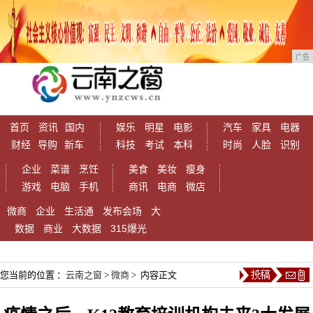
广告
首页
资讯
国内
娱乐
明星
电影
汽车
家具
电器
财经
导购
新车
科技
考试
本科
时尚
人脸
识别
企业
菜谱
烹饪
美食
美妆
瘦身
游戏
电脑
手机
商讯
电商
微店
微商
企业
生活通
发布会场
大
数据
商业
大数据
315爆光
您当前的位置 ：
云南之窗
>
微商
> 内容正文