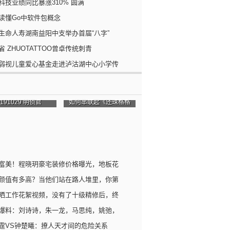
科技业绩同比暴涨310% 圆满
读懂Go中软件包概念
生命人寿湖南益阳中支举办首届“八字”
省 ZHUOTATTOO曾卓传统刺青
弱视儿童爱心基金走进泸沽湖中心小学传
191029 明侦官
如何串联起《还珠格格
富美！程晓玥豪宅装修价格曝光，地板花
颜值有多高？当他们站在路人堆里，你第
晒工作花絮视频，没有了十级精修后，终
爆料：刘诗诗，朱一龙，马思纯，姚弛，
霆VS钟楚曦：撩人天才间的危险关系