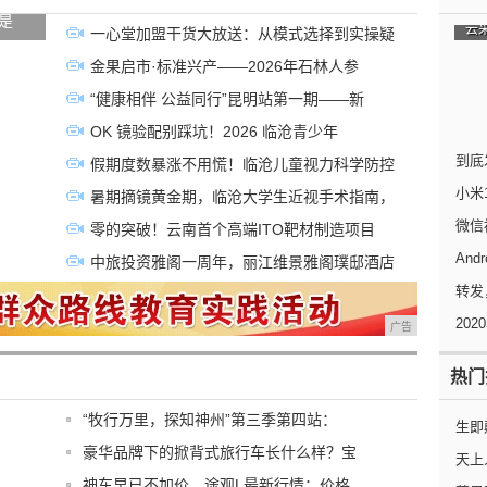
是
云
一心堂加盟干货大放送：从模式选择到实操疑
金果启市·标准兴产——2026年石林人参
“健康相伴 公益同行”昆明站第一期——新
OK 镜验配别踩坑！2026 临沧青少年
到底
假期度数暴涨不用慌！临沧儿童视力科学防控
小米
暑期摘镜黄金期，临沧大学生近视手术指南，
微信
零的突破！云南首个高端ITO靶材制造项目
An
中旅投资雅阁一周年，丽江维景雅阁璞邸酒店
转发
202
广告
热门
“牧行万里，探知神州”第三季第四站：
生即
豪华品牌下的掀背式旅行车长什么样？宝
天上
！
神车早已不加价，途观L最新行情：价格