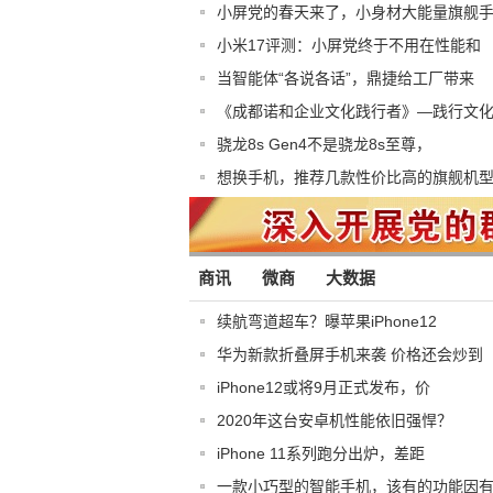
小屏党的春天来了，小身材大能量旗舰
小米17评测：小屏党终于不用在性能和
当智能体“各说各话”，鼎捷给工厂带来
《成都诺和企业文化践行者》—践行文
骁龙8s Gen4不是骁龙8s至尊，
想换手机，推荐几款性价比高的旗舰机
商讯
微商
大数据
续航弯道超车？曝苹果iPhone12
华为新款折叠屏手机来袭 价格还会炒到
iPhone12或将9月正式发布，价
2020年这台安卓机性能依旧强悍？
iPhone 11系列跑分出炉，差距
一款小巧型的智能手机，该有的功能因