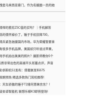
愧是马来西亚豪门，作为名媛圈一员的她
精悍的索尼Z5C值的买吗？｜手机解答
浩的情怀掉价了，锤子手机狂降700，
精兵紧急驰援国内市场，华为荣耀誓要拿
有很多手机品牌，美国却只听说过苹果，
用手机拍出美美的照片？摄影师教你5个
音质非常出色的高端平头耳塞点评，声音
U安卓新机S1发布：搭载联发科675
假期预热 精选多款热门耳机推荐!
：天生骄傲的锤子T2缘何青睐京东？!
级安卓智能机 联想乐檬K3即将登场!