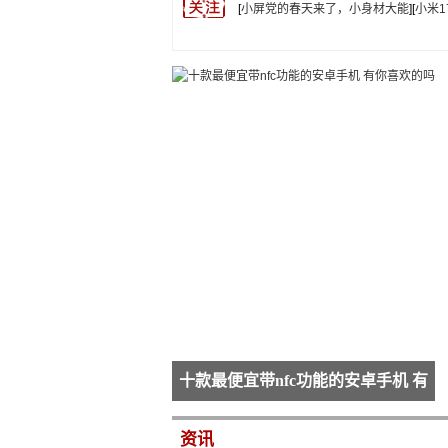
[
小屏党的春天来了，小身材大能
][
小米
十款最便宜带nfc功能的安卓手机 有
你喜欢的吗
资讯