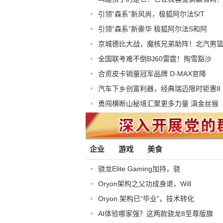
引领“森系”新风尚，极狐阿尔法S/T
引领“森系”新豪华 极狐阿尔法S和阿
京城德比大战，魔核兄弟助阵！北汽男
全国联考难不倒BJ60雷霆！掏雪豁沙
合资皮卡销量冠军品牌 D-MAX官降
汽车下乡创富利器，经典瑞迈限时钜惠8
勇闯横断山秘境汇聚更多力量 滇金丝猴
企业
游戏
美食
骁龙Elite Gaming加持，骁
Oryon架构之父功成身退，Will
Oryon 架构已“毕业”，技术转化
AI体验哪家强？这两款骁龙8至尊版旗