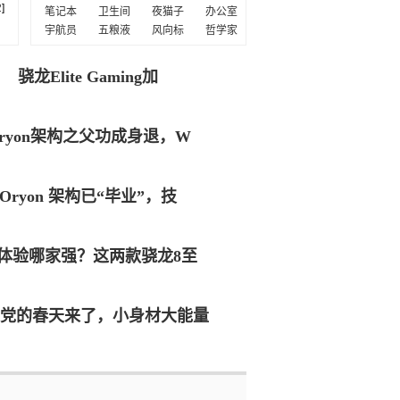
2
]
笔记本
卫生间
夜猫子
办公室
宇航员
五粮液
风向标
哲学家
骁龙Elite Gaming加
ryon架构之父功成身退，W
Oryon 架构已“毕业”，技
I体验哪家强？这两款骁龙8至
党的春天来了，小身材大能量