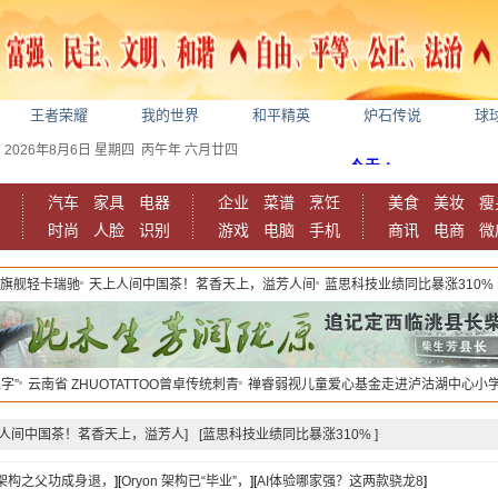
王者荣耀
我的世界
和平精英
炉石传说
球
2026年8月6日
星期四
丙午年 六月廿四
汽车
家具
电器
企业
菜谱
烹饪
美食
美妆
瘦
时尚
人脸
识别
游戏
电脑
手机
商讯
电商
微
慧旗舰轻卡瑞驰
天上人间中国茶！茗香天上，溢芳人间
蓝思科技业绩同比暴涨310%
字”
云南省 ZHUOTATTOO曾卓传统刺青
禅睿弱视儿童爱心基金走进泸沽湖中心小
上人间中国茶！茗香天上，溢芳人]
[蓝思科技业绩同比暴涨310% ]
on架构之父功成身退，
][
Oryon 架构已“毕业”，
][
AI体验哪家强？这两款骁龙8
]