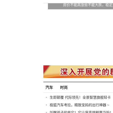
房价不能高涨些不能大跌，稳定
汽车
时尚
生即颠覆 代际领先！全景智慧旗舰轻卡
极狐汽车考拉，精致宝妈的出行神器 ~
叫醒孩子的是它！它让我喜提躺赢当妈