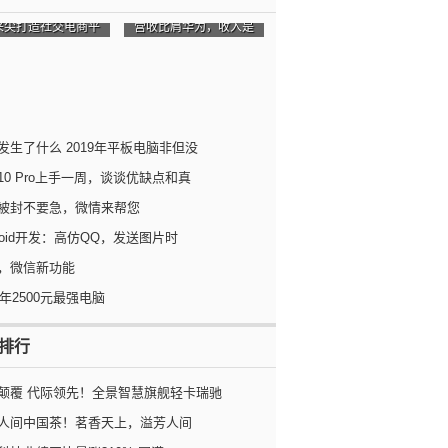
采尖打造社交电商平
营收比肩华为，收入是
发生了什么 2019年平板电脑非但没
10 Pro上手一周，谈谈优缺点和真
被封不要急，微情来帮您
droid开发：高仿QQ，发送图片时
，微信新功能
0年2500元最强电脑
排行
颠覆 代际领先！全景智慧旗舰轻卡瑞驰
人间中国茶！茗香天上，溢芳人间