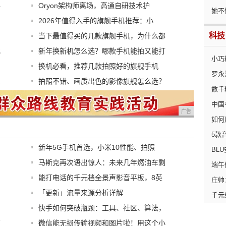
手
Oryon架构师离场，高通自研技术护
她不
2026年值得入手的旗舰手机推荐：小
科技
当下最值得买的几款旗舰手机，为什么都
化
新年换新机怎么选？哪款手机能拍又能打
小巧
换机必看，推荐几款拍照好的旗舰手机
罗永
型
拍照不错、画质出色的影像旗舰怎么选？
数千
中国
广告
如何
5款
新年5G手机首选，小米10性能、拍照
BL
马斯克再次语出惊人：未来几年燃油车剩
端午
能打电话的千元档全景声影音平板，8英
庄帅
「更新」流量来源分析详解
千元
快手如何突破瓶颈：工具、社区、算法，
有
微信能无损传输视频和图片啦！用这个小