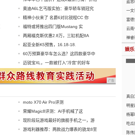
蓝思
奥迪A6L乞丐版实拍：豪华轿车销冠究
一文
精神小伙来了 名爵6对比锐程CC 你
富德
篮
福特或将推出四门版Mustang 实
云南
两厢福克斯优惠2.8万，三缸机配8A
禅睿
起亚全新K5预售，16.18-18.
娱乐
60万预算豪华车怎么选？这四款豪华中
迈锐宝XL，一款被打入“冷宫”的好车
广告
真白
moto X70 Air Pro评测
明星
荣耀Magic8评测：AI手机喊了这
杨幂
现阶段玩游戏最好的旗舰手机之一，游
吃瓜
游戏利器推荐：两款战力爆表的骁龙8至
陈伟