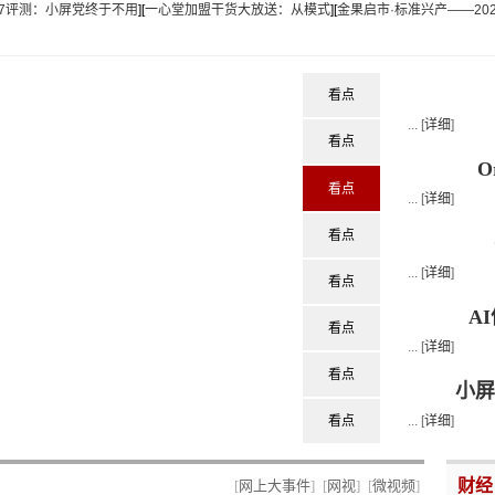
17评测：小屏党终于不用
][
一心堂加盟干货大放送：从模式
][
金果启市·标准兴产——20
看点
...
[
详细
]
看点
O
看点
...
[
详细
]
看点
...
[
详细
]
看点
A
看点
...
[
详细
]
看点
小屏
看点
...
[
详细
]
财经
[
网上大事件
]
[
网视
]
[
微视频
]