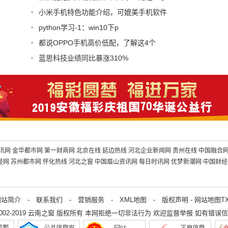
小米手机特色功能介绍，可媲美手机软件
python学习-1：win10下p
都说OPPO手机高价低配，了解这4个
知
蓝思科技业绩同比暴涨310%
讯网
金华都市网
第一财商网
北京在线
延边热线
河北企业新闻网
贵州在线
中国融合
经网
苏州都市网
怀化热线
河北之窗
中国眉山资讯网
每日时讯网
优梦新潮网
中国财经
网站简介
-
联系我们
-
营销服务
-
XML地图
-
版权声明
-
网站地图
T
2002-2019
云南之窗
版权所有 本网拒绝一切非法行为 欢迎监督举报 如有错误信