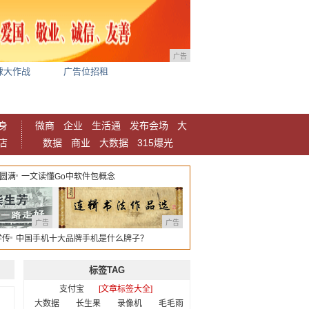
广告
球大作战
广告位招租
身
微商
企业
生活通
发布会场
大
店
数据
商业
大数据
315爆光
 圆满
一文读懂Go中软件包概念
广告
广告
学传
中国手机十大品牌手机是什么牌子？
标签TAG
支付宝
[文章标签大全]
大数据
长生果
录像机
毛毛雨