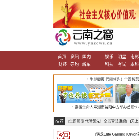
首页
资讯
国内
娱乐
明星
电影
财经
导购
新车
科技
考试
本科
生即颠覆 代际领先！全景智
广告
富德生命人寿湖南益阳中支举办首届“八
推 荐
[生即颠覆 代际领先！全景智慧旗舰]
[天
[
骁龙Elite Gaming
][
Ory